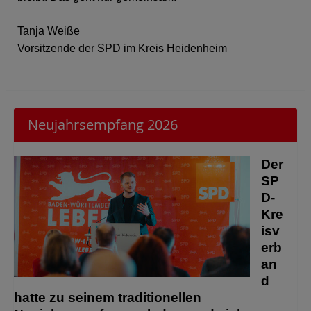
Tanja Weiße
Vorsitzende der SPD im Kreis Heidenheim
Neujahrsempfang 2026
Der
SP
D-
Kre
isv
erb
an
d
hatte zu seinem traditionellen