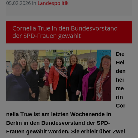
05.02.2026
in
Landespolitik
Cornelia True in den Bundesvorstand
der SPD-Frauen gewählt
Die
Hei
den
hei
me
rin
Cor
nelia True ist am letzten Wochenende in
Berlin in den Bundesvorstand der SPD-
Frauen gewählt worden. Sie erhielt über Zwei