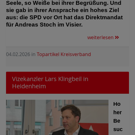
Seele, so Weiße bei ihrer Begrüßung. Und
sie gab in ihrer Ansprache ein hohes Ziel
aus: die SPD vor Ort hat das Direktmandat
für Andreas Stoch im Visier.
weiterlesen
04.02.2026
in
Topartikel Kreisverband
Vizekanzler Lars Klingbeil in
Heidenheim
Ho
her
Be
suc